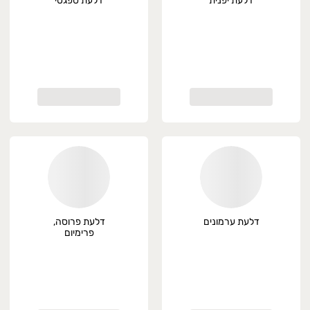
דלעת יפנית
דלעת ספגטי
דלעת ערמונים
דלעת פרוסה,
פרימיום