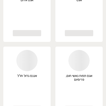
אגס
אגס אדום
אגס תפוח נאשי חום,
אננס גדול חו"ל
פרימיום