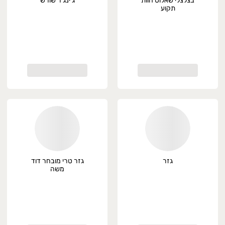
בצלצלי שאלוט חוות
ג'ינג'ר שורש
תקוע
גזר
גזר טרי מובחר דוד
משה