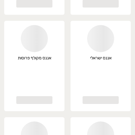
אננס ישראלי
אננס מקולף פרוסות