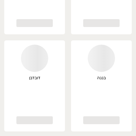
בננה
דובדבן