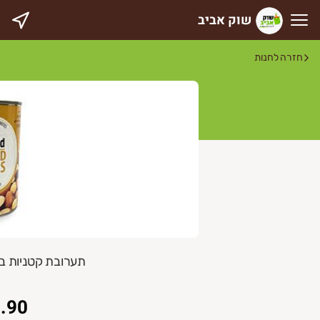
שוק אביב
וק אביב
חזרה לחנות
תערובת קטניות במלח 400 גרם d
.90