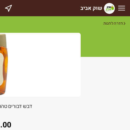
שוק אביב
וק אביב
חזרה לחנות
דבש דבורים טהור 350 גרם adise
.00