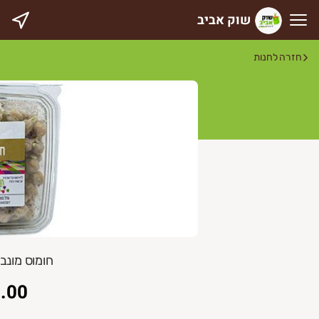
שוק אביב
וק אביב
חזרה לחנות
חומוס מונב
.00