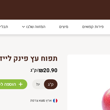
פירות קפואים
מיצים
המזווה שלנו
תבלינ
תפוח עץ פינק לייד
₪20.90
/
ק"ג
הוספה ל
ק"ג
יח'
ארץ מוצא צרפת