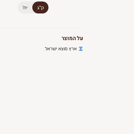
ק"ג
יח'
על המוצר
ארץ מוצא ישראל