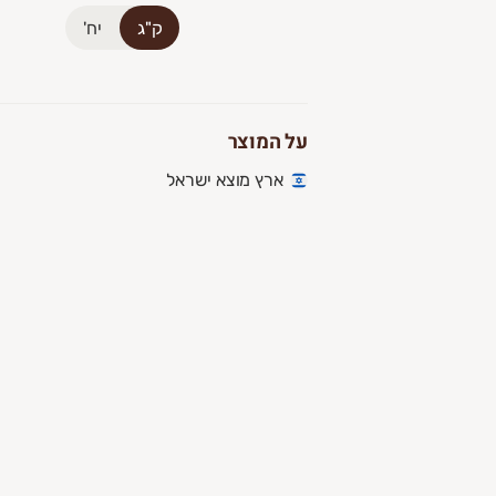
ק"ג
יח'
על המוצר
ארץ מוצא ישראל