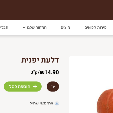
פירות קפואים
מיצים
המזווה שלנו
תבלינ
דלעת יפנית
₪14.90
/
ק"ג
הוספה לסל
יח'
ארץ מוצא ישראל